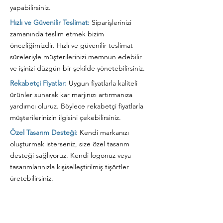
yapabilirsiniz.
Hızlı ve Güvenilir Teslimat:
Siparişlerinizi
zamanında teslim etmek bizim
önceliğimizdir. Hızlı ve güvenilir teslimat
süreleriyle müşterilerinizi memnun edebilir
ve işinizi düzgün bir şekilde yönetebilirsiniz.
Rekabetçi Fiyatlar:
Uygun fiyatlarla kaliteli
ürünler sunarak kar marjınızı artırmanıza
yardımcı oluruz. Böylece rekabetçi fiyatlarla
müşterilerinizin ilgisini çekebilirsiniz.
Özel Tasarım Desteği:
Kendi markanızı
oluşturmak isterseniz, size özel tasarım
desteği sağlıyoruz. Kendi logonuz veya
tasarımlarınızla kişiselleştirilmiş tişörtler
üretebilirsiniz.
INSTAGRAM
Sayfamızdan Çıkmadan
Sosyal Medya Hesabımıza